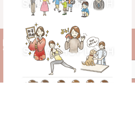
＜福岡本社＞
〒810-0022 福岡市中央区薬院1丁目6-5 ホワイティ薬院 3-C
TEL : 092-716-3445 / FAX : 092-716-3403
＜東京オフィス＞
〒106-0044 東京都港区東麻布1丁目7-3第二渡邉ビル7F
HOME
CONCEPT
WORKS
RECRUIT
ABOUT US
CONTACT
NEWS
SITEMAP
PRIVACY